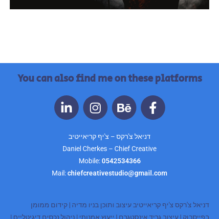
You can also find me on these platforms
דניאל צ'רקס – צ'יף קריאייטיב
Daniel Cherkes – Chief Creative
Mobile:
0542534366
Mail:
chiefcreativestudio@gmail.com
דניאל צ'רקס צ'יף קריאייטיב עיצוב ותוכן בניו מדיה | קידום ממומן
בפייסבוק | עיצוב גריד אינסטגרם | ייעוץ אמנותי | ניהול נכסים דיגיטליים |