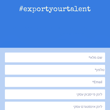
exportyourtalent#
הרשמו לפגישת מיקוד והכוונה עם צ'יף קריאייטיב בזום, כדי
להבטיח את השתתפותכם בפרויקט.